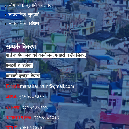
चौमासिक प्रगति प्रतिवेदन
सार्वजनिक सुनुवाई
सार्वजनिक परीक्षण
सम्पर्क विवरण
गाउँ कार्यपालिकाको कार्यालय, मनहरी गाउँपालिका,
मनहरी ९- रजैया,
बागमती प्रदेश, नेपाल
E-mail:
manaharimun@gmail.com
अध्यक्षः
९८५५०७१६१४
उपाध्यक्षः
९८५५०७५३०५
कार्यालय प्रमुखः
९८५५०८८३६६
फोन नं‍‌ :
०५७४१९३०३