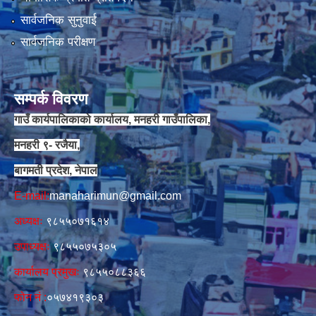
सार्वजनिक सुनुवाई
सार्वजनिक परीक्षण
सम्पर्क विवरण
गाउँ कार्यपालिकाको कार्यालय, मनहरी गाउँपालिका,
मनहरी ९- रजैया,
बागमती प्रदेश, नेपाल
E-mail:
manaharimun@gmail.com
अध्यक्षः
९८५५०७१६१४
उपाध्यक्षः
९८५५०७५३०५
कार्यालय प्रमुखः
९८५५०८८३६६
फोन नं‍‌ :
०५७४१९३०३