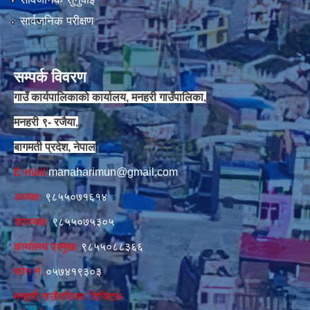
सार्वजनिक परीक्षण
सम्पर्क विवरण
गाउँ कार्यपालिकाको कार्यालय, मनहरी गाउँपालिका,
मनहरी ९- रजैया,
बागमती प्रदेश, नेपाल
E-mail:
manaharimun@gmail.com
अध्यक्षः
९८५५०७१६१४
उपाध्यक्षः
९८५५०७५३०५
कार्यालय प्रमुखः
९८५५०८८३६६
फोन नं‍‌ :
०५७४१९३०३
मनहरी गाउँपालिका डिजिटल