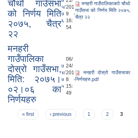
७
21/
चौथो गाउँसभा
मनहरी गाउँपालिकाकाो चौथो
५/
201
गाउँसभा को निर्णय मिति २०७५,
को निर्णय मिति
७
9 -
चैत्र २२
६
16:
२०७५, चैत्र
54
२२
मनहरी
गाउँपालिका
06/
७
24/
दोस्रो गाउँसभा,
४/
201
मनहरी दोस्रो गाउँसभाका
मिति: २०७५।
७
8 -
निर्णयहरु.pdf
५
15:
०२।०६ का
49
निर्णयहरु
Pages
« first
‹ previous
1
2
3