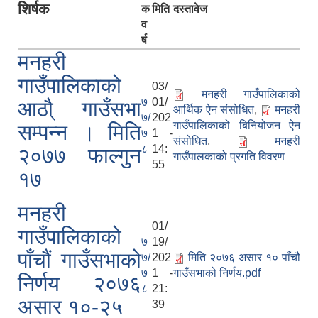
शिर्षक
क
मिति
दस्तावेज
व
र्ष
मनहरी
गाउँपालिकाको
03/
मनहरी गाउँपालिकाको
७
01/
आठौ् गाउँसभा
आर्थिक ऐन संसोधित
,
मनहरी
७/
202
गाउँपालिकाको बिनियोजन ऐन
सम्पन्न । मिति
७
1 -
संसोधित
,
मनहरी
८
14:
२०७७ फाल्गुन
गाउँपालकाको प्रगति विवरण
55
१७
मनहरी गाउँपालिकाको आठौ् गाउँसभा सम्पन्न । मिति २०७७ फाल्गुन १७
मनहरी
01/
गाउँपालिकाको
७
19/
पाँचौं गाउँसभाको
७/
202
मिति २०७६ असार १० पाँचौ
७
1 -
गाउँसभाको निर्णय.pdf
निर्णय २०७६
८
21:
असार १०-२५
39