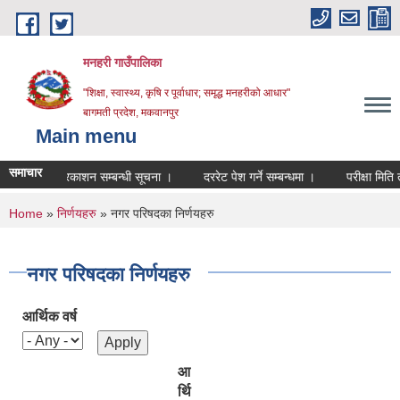
Skip to main content
मनहरी गाउँपालिका
"शिक्षा, स्वास्थ्य, कृषि र पूर्वाधार; समृद्ध मनहरीको आधार"
बागमती प्रदेश, मकवानपुर
Main menu
समाचार
नतिजा प्रकाशन सम्बन्धी सूचना ।
दररेट पेश गर्ने सम्बन्धमा ।
परीक्षा मिति तोकिएक
You are here
Home
»
निर्णयहरु
» नगर परिषदका निर्णयहरु
नगर परिषदका निर्णयहरु
आर्थिक वर्ष
आ
र्थि