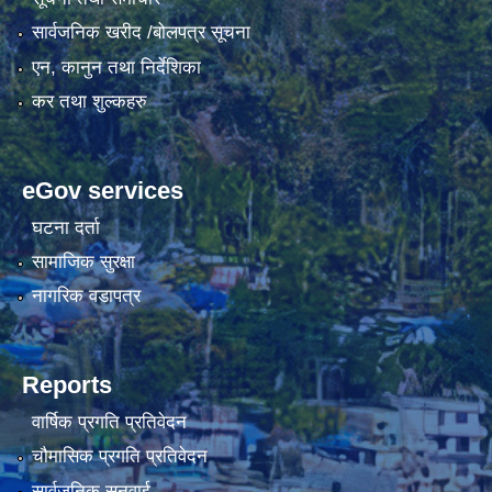
सार्वजनिक खरीद /बोलपत्र सूचना
एन, कानुन तथा निर्देशिका
कर तथा शुल्कहरु
eGov services
घटना दर्ता
सामाजिक सुरक्षा
नागरिक वडापत्र
Reports
वार्षिक प्रगति प्रतिवेदन
चौमासिक प्रगति प्रतिवेदन
सार्वजनिक सुनुवाई