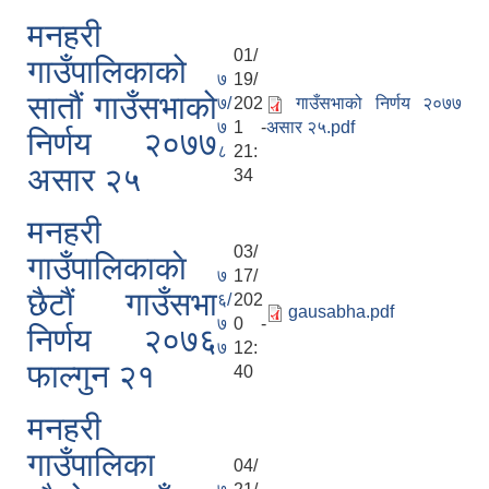
मनहरी
मनहरी गाउँपालिका दोस्रो गाउँसभा, मिति: २०७५।०२।०६ का निर्णयहरु
01/
गाउँपालिकाको
७
19/
सातौं गाउँसभाको
७/
202
गाउँसभाको निर्णय २०७७
७
1 -
असार २५.pdf
निर्णय २०७७
८
21:
असार २५
34
मनहरी
03/
गाउँपालिकाकाे
७
17/
छैटौं गाउँसभा
६/
202
gausabha.pdf
७
0 -
निर्णय २०७६
७
12:
फाल्गुन २१
40
मनहरी
गाउँपालिका
04/