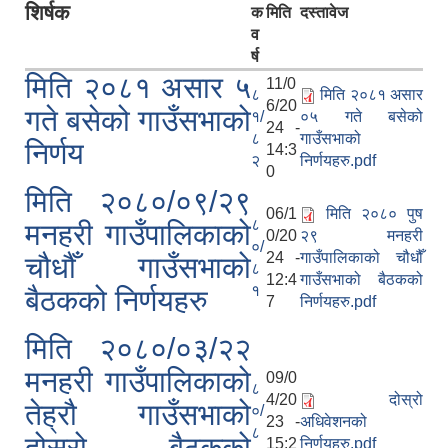
शिर्षक
क
मिति
दस्तावेज
व
र्ष
मिति २०८१ असार ५
11/0
८
मिति २०८१ असार
6/20
गते बसेको गाउँसभाको
१/
०५ गते बसेको
24 -
८
गाउँसभाको
निर्णय
14:3
२
निर्णयहरु.pdf
0
मिति २०८०/०९/२९
06/1
मिति २०८० पुष
८
मनहरी गाउँपालिकाको
0/20
२९ मनहरी
०/
24 -
गाउँपालिकाको चौधौँ
चौधौँ गाउँसभाको
८
मनहरी गाउँपालिकाको आठौ् गाउँसभा सम्पन्न । मिति २०७७ फाल्गुन १७
12:4
गाउँसभाको बैठकको
१
बैठकको निर्णयहरु
7
निर्णयहरु.pdf
मिति २०८०/०३/२२
मनहरी गाउँपालिकाको
09/0
८
4/20
दोस्रो
तेह्रौ गाउँसभाको
०/
23 -
अधिवेशनको
८
दोस्रो बैठकको
15:2
निर्णयहरु.pdf