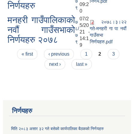
७
निर्णय.pdf
निर्णयहरु
09:2
९
0
मनहरी गाउँपालिकाको
07/2
७
२०७८।३।२२
5/20
नवौं गाउँसभाको
८/
गते-मनहरी गा पा नवौं
21 -
७
गाउँसभा
निर्णयहरु २०७८
14:1
९
निर्णयहरु.pdf
9
Pages
« first
‹ previous
1
2
3
next ›
last »
निर्णयहरु
मिति २०८३ असार ३२ गते बसेको कार्यपालिका बैठकको निर्णयहरु