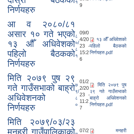
१
9
निर्णयहरु
मनहरी गाउँपालिका दोस्रो गाउँसभा, मिति: २०७५।०२।०६ का निर्णयहरु
आ व २०८०/८१
असार १० गते भएको
09/0
८
4/20
१३ औँ अधिवेशको
१३ औँ अधिवेशको
०/
23 -
पहिलो बैठकको
८
पहिलो बैठकको
15:2
निर्णयहरु.pdf
१
6
निर्णयहरु
मिति २०७९ पुष २९
01/2
७
मिति २०७९ पुष
गते गाउँसभाको बाह्रो
2/20
९/
२९ गते गाउँसभाको
23 -
अधिवेशनको
८
बाह्रो अधिवेशनको
11:2
०
निर्णयहरु.pdf
निर्णयहरु
7
मिति २०७९/०३/२३
मनहरी गाउँपालिकाको
07/2
मनहरी
७