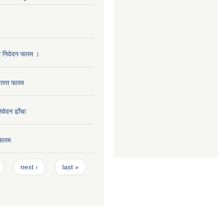
ा निवेदन फारम ।
ास्त फारम
निवेदन ढाँचा
फारम
next ›
last »