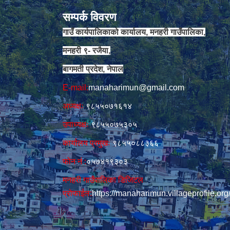
सम्पर्क विवरण
गाउँ कार्यपालिकाको कार्यालय, मनहरी गाउँपालिका,
मनहरी ९- रजैया,
बागमती प्रदेश, नेपाल
E-mail:
manaharimun@gmail.com
अध्यक्षः
९८५५०७१६१४
उपाध्यक्षः
९८५५०७५३०५
कार्यालय प्रमुखः
९८५५०८८३६६
फोन नं‍‌ :
०५७४१९३०३
मनहरी गाउँपालिका डिजिटल
प्रोफाईल:
https://manaharimun.villageprofile.org