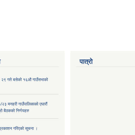
य
पात्रो
 २९ गते बसेको १६‍‍औ गाउँसभाको
२३ मनहरी गाउँपालिकाको एघारौं
रो बैठकको निर्णयहरु
प्रकाशन गरिएको सूचना ।