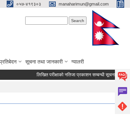
०५७-४१९३०३
manaharimun@gmail.com
Search form
Search
प्रतिबेदन
सूचना तथा जानकारी
ग्यालरी
लिखित परीक्षाको नतिजा प्रकाशन सम्बन्धी सूचना ।
दररेट 