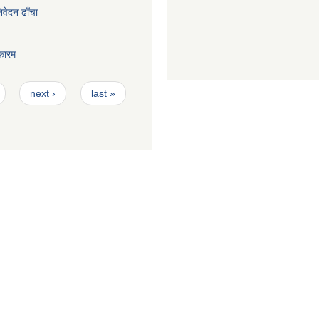
निवेदन ढाँचा
फारम
next ›
last »