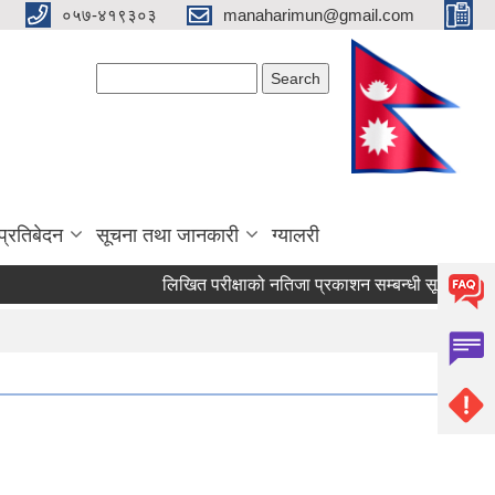
०५७-४१९३०३
manaharimun@gmail.com
Search form
Search
प्रतिबेदन
सूचना तथा जानकारी
ग्यालरी
लिखित परीक्षाको नतिजा प्रकाशन सम्बन्धी सूचना ।
द