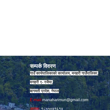
सम्पर्क विवरण
गाउँ कार्यपालिकाको कार्यालय, मनहरी गाउँपालिका,
मनहरी ९- रजैया,
बागमती प्रदेश, नेपाल
E-mail:
manaharimun@gmail.com
अध्यक्षः
९८५५०७१६१४