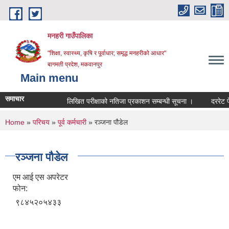
Skip to main content
मनहरी गाउँपालिका
"शिक्षा, स्वास्थ्य, कृषि र पूर्वाधार; समृद्ध मनहरीको आधार"
बागमती प्रदेश, मकवानपुर
Main menu
समाचार
लिखित परीक्षाको नतिजा प्रकाशन सम्बन्धी सूचना ।
दररेट पेश गर्न
You are here
Home
»
परिचय
»
पूर्व कर्मचारी
» रञ्जना पौडेल
रञ्जना पौडेल
एम आई एस अपरेटर
फोन:
९८४५२०५४३३