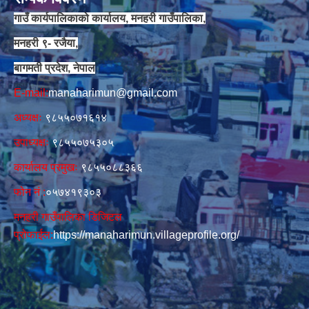
गाउँ कार्यपालिकाको कार्यालय, मनहरी गाउँपालिका,
मनहरी ९- रजैया,
बागमती प्रदेश, नेपाल
E-mail:
manaharimun@gmail.com
अध्यक्षः
९८५५०७१६१४
उपाध्यक्षः
९८५५०७५३०५
कार्यालय प्रमुखः
९८५५०८८३६६
फोन नं‍‌ :
०५७४१९३०३
मनहरी गाउँपालिका डिजिटल
प्रोफाईल:
https://manaharimun.villageprofile.org/