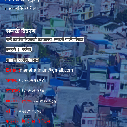
सार्वजनिक परीक्षण
सम्पर्क विवरण
गाउँ कार्यपालिकाको कार्यालय, मनहरी गाउँपालिका,
मनहरी ९- रजैया,
बागमती प्रदेश, नेपाल
E-mail:
manaharimun@gmail.com
अध्यक्षः
९८५५०७१६१४
उपाध्यक्षः
९८५५०७५३०५
कार्यालय प्रमुखः
९८५५०८८३६६
फोन नं‍‌ :
०५७४१९३०३
मनहरी गाउँपालिका डिजिटल