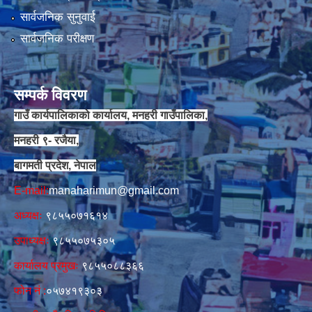
सार्वजनिक सुनुवाई
सार्वजनिक परीक्षण
सम्पर्क विवरण
गाउँ कार्यपालिकाको कार्यालय, मनहरी गाउँपालिका,
मनहरी ९- रजैया,
बागमती प्रदेश, नेपाल
E-mail:
manaharimun@gmail.com
अध्यक्षः
९८५५०७१६१४
उपाध्यक्षः
९८५५०७५३०५
कार्यालय प्रमुखः
९८५५०८८३६६
फोन नं‍‌ :
०५७४१९३०३