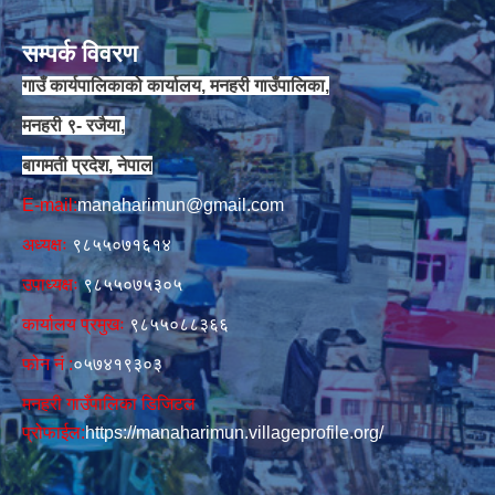
सम्पर्क विवरण
गाउँ कार्यपालिकाको कार्यालय, मनहरी गाउँपालिका,
मनहरी ९- रजैया,
बागमती प्रदेश, नेपाल
E-mail:
manaharimun@gmail.com
अध्यक्षः
९८५५०७१६१४
उपाध्यक्षः
९८५५०७५३०५
कार्यालय प्रमुखः
९८५५०८८३६६
फोन नं‍‌ :
०५७४१९३०३
मनहरी गाउँपालिका डिजिटल
प्रोफाईल:
https://manaharimun.villageprofile.org/