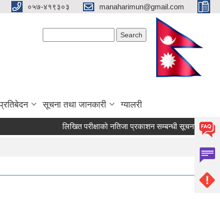
०५७-४१९३०३
manaharimun@gmail.com
Search form
Search
प्रतिबेदन
सूचना तथा जानकारी
ग्यालरी
लिखित परीक्षाको नतिजा प्रकाशन सम्बन्धी सूचना ।
दररेट प