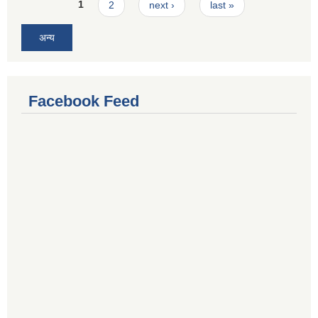
Pages
1
2
next ›
last »
अन्य
Facebook Feed