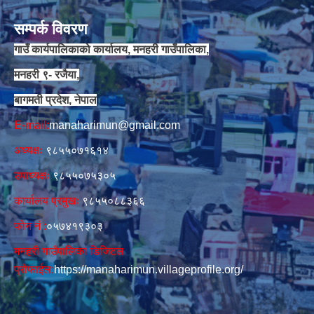
सम्पर्क विवरण
गाउँ कार्यपालिकाको कार्यालय, मनहरी गाउँपालिका,
मनहरी ९- रजैया,
बागमती प्रदेश, नेपाल
E-mail:
manaharimun@gmail.com
अध्यक्षः
९८५५०७१६१४
उपाध्यक्षः
९८५५०७५३०५
कार्यालय प्रमुखः
९८५५०८८३६६
फोन नं‍‌ :
०५७४१९३०३
मनहरी गाउँपालिका डिजिटल
प्रोफाईल:
https://manaharimun.villageprofile.org/