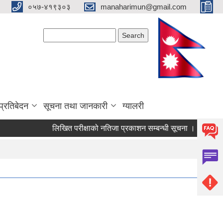
०५७-४१९३०३
manaharimun@gmail.com
Search form
Search
प्रतिबेदन
सूचना तथा जानकारी
ग्यालरी
लिखित परीक्षाको नतिजा प्रकाशन सम्बन्धी सूचना ।
दररेट पेश ग