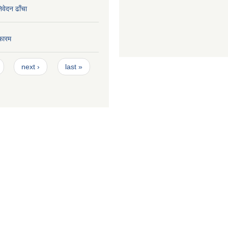
निवेदन ढाँचा
फारम
next ›
last »