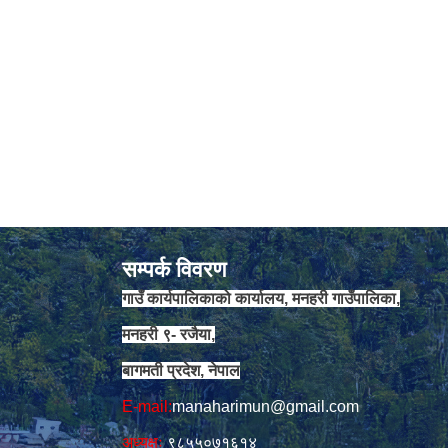
सम्पर्क विवरण
गाउँ कार्यपालिकाको कार्यालय, मनहरी गाउँपालिका,
मनहरी ९- रजैया,
बागमती प्रदेश, नेपाल
E-mail:
manaharimun@gmail.com
अध्यक्षः
९८५५०७१६१४